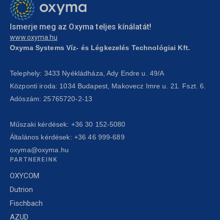
Ismerje meg az Oxyma teljes kínálatát!
www.oxyma.hu
Oxyma Systems Víz- és Légkezelés Technológiai Kft.
Telephely: 3433 Nyékládháza, Ady Endre u. 49/A
Központi iroda: 1034 Budapest, Makovecz Imre u. 21. Fszt. 6.
Adószám: 25765720-2-13
Műszaki kérdések:
+36 30 152-5080
Általános kérdések:
+36 46 999-689
oxyma@oxyma.hu
PARTNEREINK
OXYCOM
Dutrion
Fischbach
AZUD