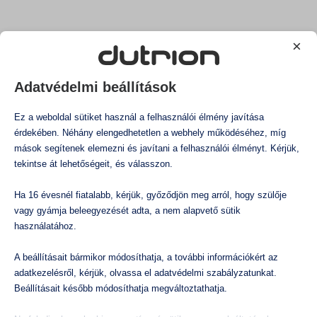
Felületfertőtlenítés
Hatékonyan pusztítja el a vírusokat, baktériumokat,
Légtér kezelés
Állatitatóvíz kezelés
gombákat és algákat.
×
Öntözővíz kezelés
Javítja a higiéniai körülményeket és csökkenti az
élelmiszerrel kapcsolatos betegségek kockázatát.
Mi az a klór-dioxid?
Adatvédelmi beállítások
Megőrzi az élelmiszerek minőségét és
Klór-dioxid tudástár és GYIK
Klór-dioxid alkalmazása
Ez a weboldal sütiket használ a felhasználói élmény javítása
meghosszabbítja a szavatossági idejüket.
Dutrion hatékonyság
érdekében. Néhány elengedhetetlen a webhely működéséhez, míg
Környezetkímélő megoldást kínál a vegyianyagok
mások segítenek elemezni és javítani a felhasználói élményt. Kérjük,
használatának csökkentésére.
Rólunk
tekintse át lehetőségeit, és válasszon.
Csökkenti a termékveszteséget és a pazarlást.
Ha 16 évesnél fiatalabb, kérjük, győződjön meg arról, hogy szülője
Növeli az élelmiszeripari vállalatok hatékonyságát és
vagy gyámja beleegyezését adta, a nem alapvető sütik
versenyképességét.
használatához.
A beállításait bármikor módosíthatja, a további információkért az
A klór-dioxid alkalmazása a
adatkezelésről, kérjük, olvassa el adatvédelmi szabályzatunkat.
felületfertőtlenítésben az
Beállításait később módosíthatja megváltoztathatja.
élelmiszer-előállítás során