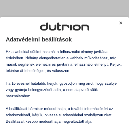
A klór-dioxid előnyei az
Felületfertőtlenítés
erőművek vízkezelésében
Légtér kezelés
Állatitatóvíz kezelés
Öntözővíz kezelés
×
A klór-dioxid alkalmazása számos előnnyel jár az
Mi az a klór-dioxid?
erőművek vízkezelésében, amelyek közül a
Adatvédelmi beállítások
Klór-dioxid tudástár és GYIK
legjelentősebbek a következők:
Klór-dioxid alkalmazása
Ez a weboldal sütiket használ a felhasználói élmény javítása
Dutrion hatékonyság
Hatékonyan pusztítja el a vírusokat, baktériumokat,
érdekében. Néhány elengedhetetlen a webhely működéséhez, míg
mások segítenek elemezni és javítani a felhasználói élményt. Kérjük,
gombákat és algákat.
Rólunk
tekintse át lehetőségeit, és válasszon.
Csökkenti a korróziót és a lerakódások képződését.
Javítja a hűtővíz minőségét és hatékonyságát.
Ha 16 évesnél fiatalabb, kérjük, győződjön meg arról, hogy szülője
Elősegíti a környezetvédelmet és csökkenti a vegyi
vagy gyámja beleegyezését adta, a nem alapvető sütik
használatához.
anyagok használatát.
Növeli az erőművek hatékonyságát és
A beállításait bármikor módosíthatja, a további információkért az
megbízhatóságát.
adatkezelésről, kérjük, olvassa el adatvédelmi szabályzatunkat.
Beállításait később módosíthatja megváltoztathatja.
Csökkenti a karbantartási és üzemeltetési