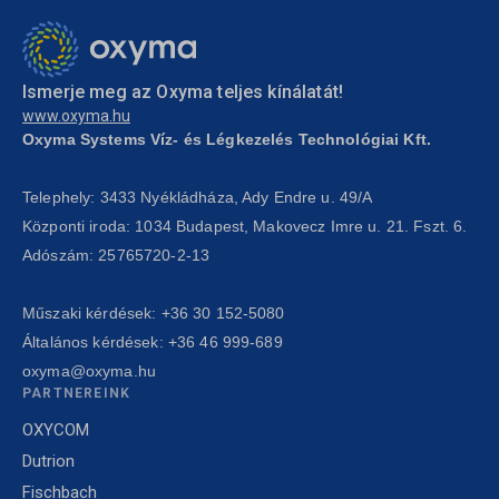
Ismerje meg az Oxyma teljes kínálatát!
www.oxyma.hu
Oxyma Systems Víz- és Légkezelés Technológiai Kft.
Telephely: 3433 Nyékládháza, Ady Endre u. 49/A
Központi iroda: 1034 Budapest, Makovecz Imre u. 21. Fszt. 6.
Adószám: 25765720-2-13
Műszaki kérdések:
+36 30 152-5080
Általános kérdések:
+36 46 999-689
oxyma@oxyma.hu
PARTNEREINK
OXYCOM
Dutrion
Fischbach