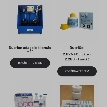
Dutrion adagoló állomás
DutriGel
– 1″
2.896
Ft
-
bruttó
2.280
Ft
nettó
TOVÁBB OLVASOM
KOSÁRBA TESZEM