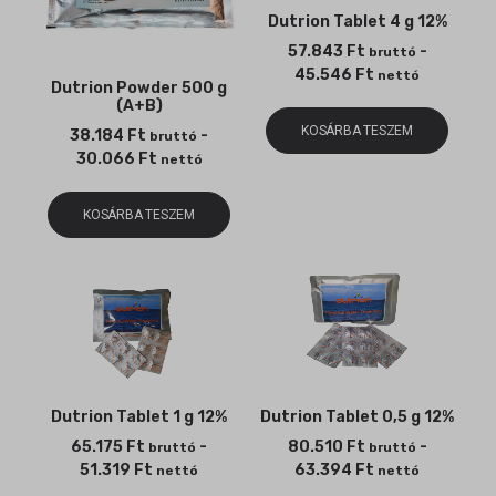
Dutrion Tablet 4 g 12%
57.843
Ft
-
bruttó
45.546
Ft
nettó
Dutrion Powder 500 g
(A+B)
KOSÁRBA TESZEM
38.184
Ft
-
bruttó
30.066
Ft
nettó
KOSÁRBA TESZEM
Dutrion Tablet 1 g 12%
Dutrion Tablet 0,5 g 12%
65.175
Ft
-
80.510
Ft
-
bruttó
bruttó
51.319
Ft
63.394
Ft
nettó
nettó