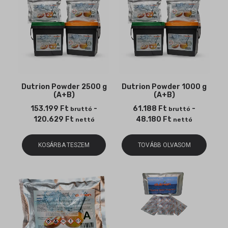
Dutrion Powder 2500 g
Dutrion Powder 1000 g
(A+B)
(A+B)
153.199
Ft
-
61.188
Ft
-
bruttó
bruttó
120.629
Ft
48.180
Ft
nettó
nettó
KOSÁRBA TESZEM
TOVÁBB OLVASOM