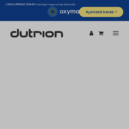
A
DUKA PRODUCTION BV
kizárólagos magyarországi képviselője
Ajánlatot kérek
Gyártói információk
Felelősségvállalás
Vízkezelés
Állat itatóvíz kezelés
HMV rendszerek
Ivóvízkezelés
Növénytermesztés és öntözéstechnika
Szennyvízkezelés
Technológiai vízkezelés
Uszodák, fürdők, jacuzzik
Felület fertőtlenítés és légtér kezelés
Bevásárlóközpontok