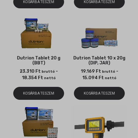
KOSÁRBA TESZEM
KOSÁRBA TESZEM
Dutrion Tablet 20 g
Dutrion Tablet 10 x 20g
(BBT)
(DIP, JAR)
23.310
Ft
-
19.169
Ft
-
bruttó
bruttó
18.354
Ft
15.094
Ft
nettó
nettó
KOSÁRBA TESZEM
KOSÁRBA TESZEM