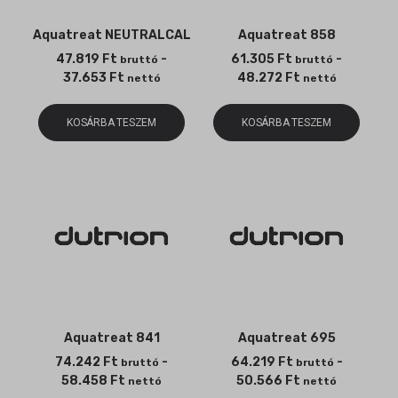
Aquatreat NEUTRALCAL
Aquatreat 858
47.819
Ft
-
61.305
Ft
-
bruttó
bruttó
37.653
Ft
48.272
Ft
nettó
nettó
KOSÁRBA TESZEM
KOSÁRBA TESZEM
Aquatreat 841
Aquatreat 695
74.242
Ft
-
64.219
Ft
-
bruttó
bruttó
58.458
Ft
50.566
Ft
nettó
nettó