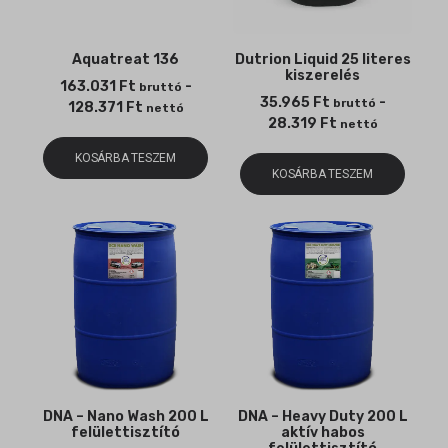
Aquatreat 136
Dutrion Liquid 25 literes
kiszerelés
163.031
Ft
-
bruttó
35.965
Ft
-
bruttó
128.371
Ft
nettó
28.319
Ft
nettó
KOSÁRBA TESZEM
KOSÁRBA TESZEM
DNA – Nano Wash 200 L
DNA – Heavy Duty 200 L
felülettisztító
aktív habos