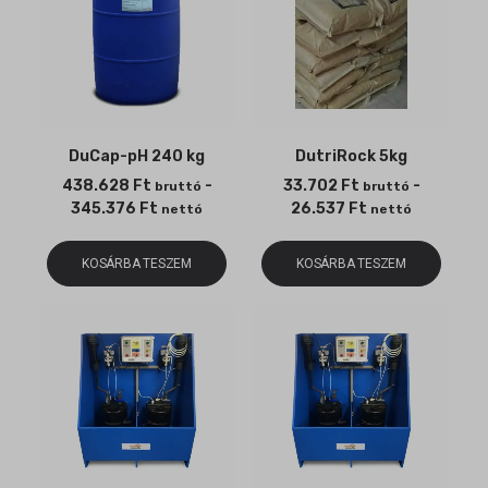
DuCap-pH 240 kg
DutriRock 5kg
438.628
Ft
-
33.702
Ft
-
bruttó
bruttó
345.376
Ft
26.537
Ft
nettó
nettó
KOSÁRBA TESZEM
KOSÁRBA TESZEM