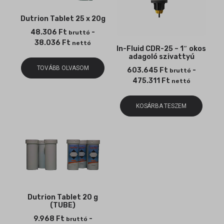
Dutrion Tablet 25 x 20g
48.306
Ft
-
bruttó
38.036
Ft
nettó
In-Fluid CDR-25 – 1″ okos
adagoló szivattyú
TOVÁBB OLVASOM
603.645
Ft
-
bruttó
475.311
Ft
nettó
KOSÁRBA TESZEM
Dutrion Tablet 20 g
(TUBE)
9.968
Ft
-
bruttó