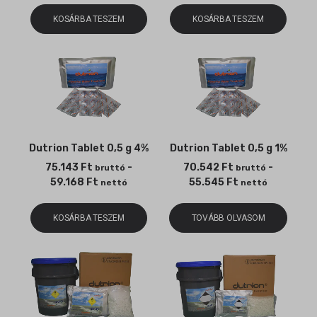
KOSÁRBA TESZEM
KOSÁRBA TESZEM
Dutrion Tablet 0,5 g 4%
Dutrion Tablet 0,5 g 1%
75.143
Ft
-
70.542
Ft
-
bruttó
bruttó
59.168
Ft
55.545
Ft
nettó
nettó
KOSÁRBA TESZEM
TOVÁBB OLVASOM