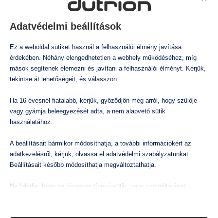
Swan Chematest 42
Swan Chematest 35
668.951
Ft
-
635.080
Ft
-
bruttó
bruttó
Adatvédelmi beállítások
526.733
Ft
500.063
Ft
nettó
nettó
Ez a weboldal sütiket használ a felhasználói élmény javítása
KOSÁRBA TESZEM
KOSÁRBA TESZEM
érdekében. Néhány elengedhetetlen a webhely működéséhez, míg
mások segítenek elemezni és javítani a felhasználói élményt. Kérjük,
tekintse át lehetőségeit, és válasszon.
Ha 16 évesnél fiatalabb, kérjük, győződjön meg arról, hogy szülője
vagy gyámja beleegyezését adta, a nem alapvető sütik
használatához.
A beállításait bármikor módosíthatja, a további információkért az
adatkezelésről, kérjük, olvassa el adatvédelmi szabályzatunkat.
Beállításait később módosíthatja megváltoztathatja.
Swan Chematest 30
Dutrion fotometriás
mérő
Ne feledje, hogy ha bizonyos típusú sütik, vagy szolgáltatások
601.209
Ft
-
bruttó
143.782
Ft
-
bruttó
letiltása mellett dönt, az befolyásolhatja a webhely által nyújtott
473.393
Ft
nettó
113.214
Ft
nettó
élményét és az általunk kínált szolgáltatásokat.