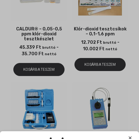
CALDUR® – 0,05-0,5
Klór-dioxid tesztcsíkok
ppm klór-dioxid
– 0,1-1,6 ppm
tesztkészlet
12.702
Ft
-
bruttó
45.339
Ft
-
bruttó
10.002
Ft
nettó
35.700
Ft
nettó
KOSÁRBA TESZEM
KOSÁRBA TESZEM
×