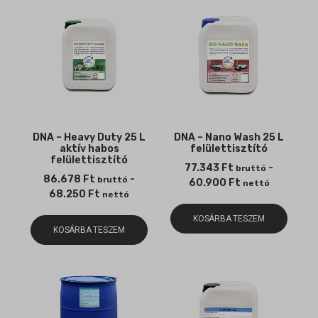
uncode_privacy[consent_types]
wp-settings-*
sbjs_session
wp-settings-time-*
sbjs_udata
DNA – Heavy Duty 25 L
DNA – Nano Wash 25 L
aktív habos
felülettisztító
felülettisztító
77.343
Ft
-
bruttó
86.678
Ft
-
bruttó
60.900
Ft
nettó
68.250
Ft
nettó
KOSÁRBA TESZEM
KOSÁRBA TESZEM