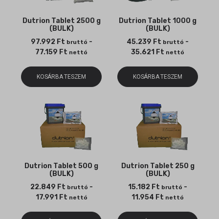
Dutrion Tablet 2500 g
Dutrion Tablet 1000 g
(BULK)
(BULK)
97.992
Ft
-
45.239
Ft
-
bruttó
bruttó
77.159
Ft
35.621
Ft
nettó
nettó
KOSÁRBA TESZEM
KOSÁRBA TESZEM
Dutrion Tablet 500 g
Dutrion Tablet 250 g
(BULK)
(BULK)
22.849
Ft
-
15.182
Ft
-
bruttó
bruttó
17.991
Ft
11.954
Ft
nettó
nettó