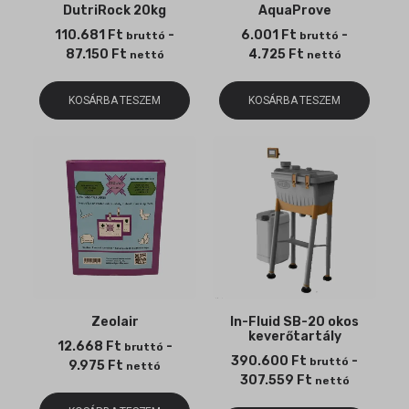
DutriRock 20kg
AquaProve
110.681
Ft
-
6.001
Ft
-
bruttó
bruttó
87.150
Ft
4.725
Ft
nettó
nettó
KOSÁRBA TESZEM
KOSÁRBA TESZEM
Zeolair
In-Fluid SB-20 okos
keverőtartály
12.668
Ft
-
bruttó
390.600
Ft
-
bruttó
9.975
Ft
nettó
307.559
Ft
nettó