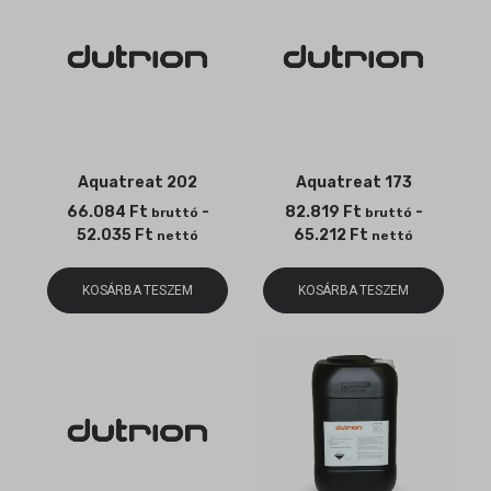
Aquatreat 202
Aquatreat 173
66.084
Ft
-
82.819
Ft
-
bruttó
bruttó
52.035
Ft
65.212
Ft
nettó
nettó
KOSÁRBA TESZEM
KOSÁRBA TESZEM