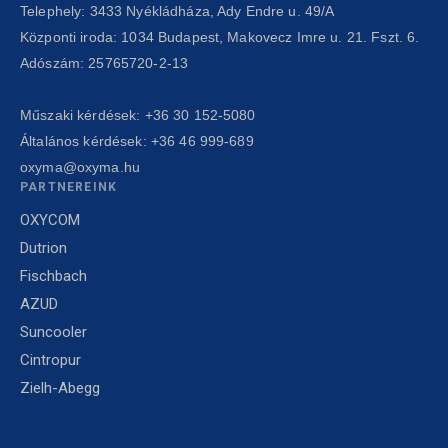
Telephely: 3433 Nyékládháza, Ady Endre u. 49/A
Központi iroda: 1034 Budapest, Makovecz Imre u. 21. Fszt. 6.
Adószám: 25765720-2-13
Műszaki kérdések:
+36 30 152-5080
Általános kérdések:
+36 46 999-689
oxyma@oxyma.hu
PARTNEREINK
OXYCOM
Dutrion
Fischbach
AZUD
Suncooler
Cintropur
Zielh-Abegg