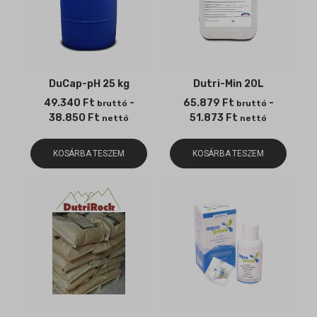
DuCap-pH 25 kg
Dutri-Min 20L
49.340
Ft
-
65.879
Ft
-
bruttó
bruttó
38.850
Ft
51.873
Ft
nettó
nettó
KOSÁRBA TESZEM
KOSÁRBA TESZEM