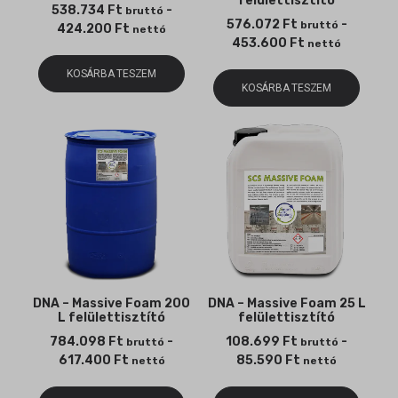
felülettisztító
538.734
Ft
-
bruttó
576.072
Ft
-
bruttó
424.200
Ft
nettó
453.600
Ft
nettó
KOSÁRBA TESZEM
KOSÁRBA TESZEM
DNA – Massive Foam 200
DNA – Massive Foam 25 L
L felülettisztító
felülettisztító
784.098
Ft
-
108.699
Ft
-
bruttó
bruttó
617.400
Ft
85.590
Ft
nettó
nettó