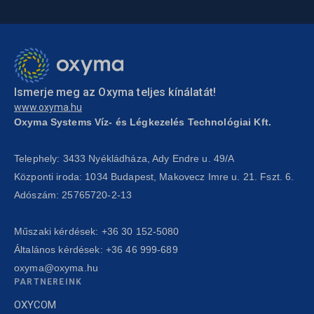
Ismerje meg az Oxyma teljes kínálatát!
www.oxyma.hu
Oxyma Systems Víz- és Légkezelés Technológiai Kft.
Telephely: 3433 Nyékládháza, Ady Endre u. 49/A
Központi iroda: 1034 Budapest, Makovecz Imre u. 21. Fszt. 6.
Adószám: 25765720-2-13
Műszaki kérdések:
+36 30 152-5080
Általános kérdések:
+36 46 999-689
oxyma@oxyma.hu
PARTNEREINK
OXYCOM