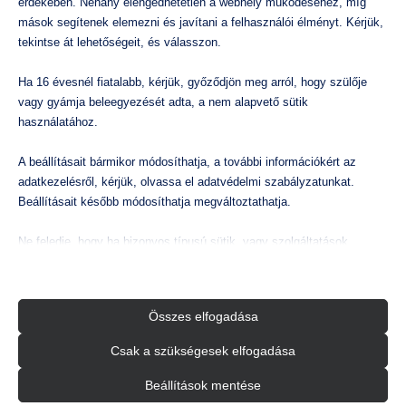
érdekében. Néhány elengedhetetlen a webhely működéséhez, míg
mások segítenek elemezni és javítani a felhasználói élményt. Kérjük,
tekintse át lehetőségeit, és válasszon.
Ha 16 évesnél fiatalabb, kérjük, győződjön meg arról, hogy szülője
vagy gyámja beleegyezését adta, a nem alapvető sütik
használatához.
A beállításait bármikor módosíthatja, a további információkért az
adatkezelésről, kérjük, olvassa el adatvédelmi szabályzatunkat.
Beállításait később módosíthatja megváltoztathatja.
Ne feledje, hogy ha bizonyos típusú sütik, vagy szolgáltatások
letiltása mellett dönt, az befolyásolhatja a webhely által nyújtott
élményét és az általunk kínált szolgáltatásokat.
Összes elfogadása
Alapvető
Az alapvető sütik és szolgáltatások biztosítják az oldal megfelelő
Csak a szükségesek elfogadása
KOSÁRBA TESZEM
működéséhez. Ezek a sütik és szolgáltatások a GDPR szerint nem
In-Fluid SB-20 okos keverőtartály
In-F
igénylik a felhasználó hozzájárulását.
Beállítások mentése
sziv
Részletek megjelenítése
390.600
Ft
-
307.559
Ft
bruttó
nettó