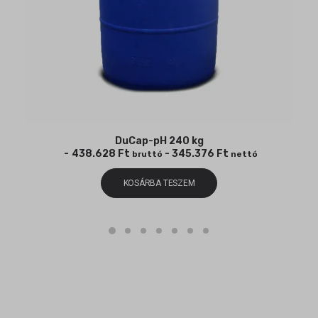
DuCap-pH 240 kg
438.628
Ft
-
345.376
Ft
bruttó
nettó
KOSÁRBA TESZEM