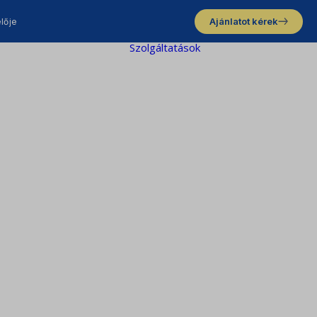
Ajánlatot kérek
lője
Szolgáltatások