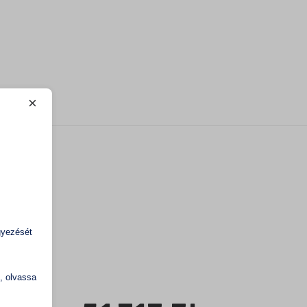
×
gyezését
1
k, olvassa