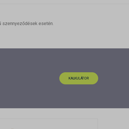
ékű szennyeződések esetén.
KALKULÁTOR