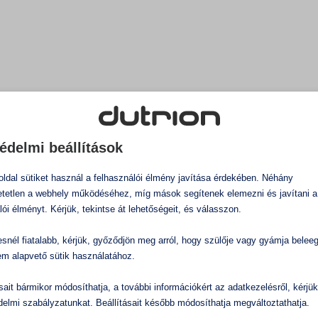
Tartályok,
víztározók
Textilipar
Biofilm
eltávolítás
édelmi beállítások
ldal sütiket használ a felhasználói élmény javítása érdekében. Néhány
tetlen a webhely működéséhez, míg mások segítenek elemezni és javítani a
lói élményt. Kérjük, tekintse át lehetőségeit, és válasszon.
snél fiatalabb, kérjük, győződjön meg arról, hogy szülője vagy gyámja belee
em alapvető sütik használatához.
THOR 9
ásait bármikor módosíthatja, a további információkért az adatkezelésről, kérjü
delmi szabályzatunkat. Beállításait később módosíthatja megváltoztathatja.