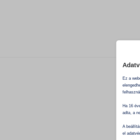
Adatv
Ez a webo
elengedhe
felhaszná
Ha 16 éve
adta, a n
A beállít
el adatvé