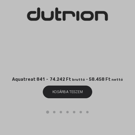
Aquatreat 841
74.242
Ft
-
58.458
Ft
bruttó
nettó
KOSÁRBA TESZEM