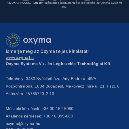
A
DUKA PRODUCTION BV
kizárólagos magyarországi képviselője az Oxyma Systems
Kft.
Ismerje meg az Oxyma teljes kínálatát!
www.oxyma.hu
Oxyma Systems Víz- és Légkezelés Technológiai Kft.
Telephely: 3433 Nyékládháza, Ady Endre u. 49/A
Központi iroda: 1034 Budapest, Makovecz Imre u. 21. Fszt. 6.
Adószám: 25765720-2-13
Műszaki kérdések:
+36 30 152-5080
Általános kérdések:
+36 46 999-689
oxyma@oxyma.hu