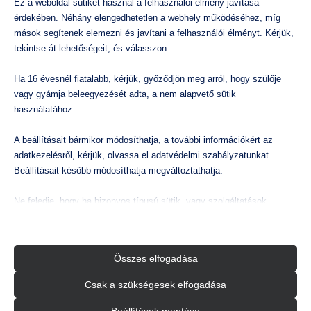
Ez a weboldal sütiket használ a felhasználói élmény javítása
érdekében. Néhány elengedhetetlen a webhely működéséhez, míg
mások segítenek elemezni és javítani a felhasználói élményt. Kérjük,
tekintse át lehetőségeit, és válasszon.
Ha 16 évesnél fiatalabb, kérjük, győződjön meg arról, hogy szülője
vagy gyámja beleegyezését adta, a nem alapvető sütik
használatához.
A beállításait bármikor módosíthatja, a további információkért az
adatkezelésről, kérjük, olvassa el adatvédelmi szabályzatunkat.
Beállításait később módosíthatja megváltoztathatja.
Ne feledje, hogy ha bizonyos típusú sütik, vagy szolgáltatások
letiltása mellett dönt, az befolyásolhatja a webhely által nyújtott
élményét és az általunk kínált szolgáltatásokat.
Összes elfogadása
Alapvető
Az alapvető sütik és szolgáltatások biztosítják az oldal megfelelő
Csak a szükségesek elfogadása
működéséhez. Ezek a sütik és szolgáltatások a GDPR szerint nem
igénylik a felhasználó hozzájárulását.