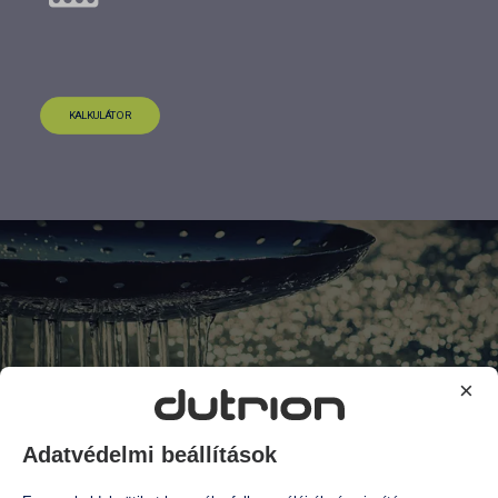
KALKULÁTOR
×
Adatvédelmi beállítások
kiegészítő berendezések