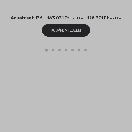
Aquatreat 136
163.031
Ft
-
128.371
Ft
bruttó
nettó
KOSÁRBA TESZEM