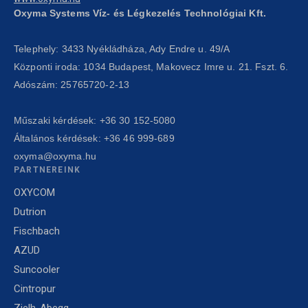
Oxyma Systems Víz- és Légkezelés Technológiai Kft.
Telephely: 3433 Nyékládháza, Ady Endre u. 49/A
Központi iroda: 1034 Budapest, Makovecz Imre u. 21. Fszt. 6.
Adószám: 25765720-2-13
Műszaki kérdések:
+36 30 152-5080
Általános kérdések:
+36 46 999-689
oxyma@oxyma.hu
PARTNEREINK
OXYCOM
Dutrion
Fischbach
AZUD
Suncooler
Cintropur