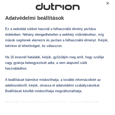
parkok, ipari csarnokok
Felületfertőtlenítés
×
Légtér kezelés
esetében
Állatitatóvíz kezelés
Adatvédelmi beállítások
Öntözővíz kezelés
A klór-dioxid alkalmazása számos előnnyel jár az
Ez a weboldal sütiket használ a felhasználói élmény javítása
Mi az a klór-dioxid?
ipari parkok, ipari csarnokok esetében, amelyek közül
érdekében. Néhány elengedhetetlen a webhely működéséhez, míg
Klór-dioxid tudástár és GYIK
mások segítenek elemezni és javítani a felhasználói élményt. Kérjük,
Klór-dioxid alkalmazása
a legjelentősebbek a következők:
tekintse át lehetőségeit, és válasszon.
Dutrion hatékonyság
Hatékonyan elpusztítja a különféle baktériumokat,
Ha 16 évesnél fiatalabb, kérjük, győződjön meg arról, hogy szülője
Rólunk
vírusokat és gombákat.
vagy gyámja beleegyezését adta, a nem alapvető sütik
Nem hagy maga után maradványokat vagy
használatához.
mellékhatásokat.
A beállításait bármikor módosíthatja, a további információkért az
Képes eljutni a nehezen hozzáférhető területekre,
adatkezelésről, kérjük, olvassa el adatvédelmi szabályzatunkat.
például a gépek belső részeibe vagy a padló alatti
Beállításait később módosíthatja megváltoztathatja.
területekre.
Ne feledje, hogy ha bizonyos típusú sütik, vagy szolgáltatások
Gyorsan hat, így csökkenti a leállási időt, ami fontos
letiltása mellett dönt, az befolyásolhatja a webhely által nyújtott
az ipari parkok és csarnokok esetében.
élményét és az általunk kínált szolgáltatásokat.