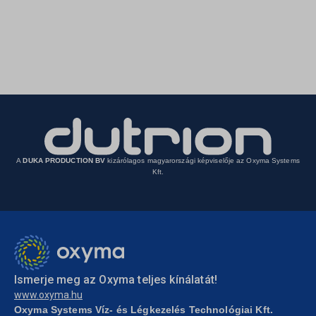
ssm_au_c
wp_woocommerce_session_*
sbjs_migrations
uncode_privacy[consent_types]
wp-settings-*
sbjs_session
wp-settings-time-*
sbjs_udata
A
DUKA PRODUCTION BV
kizárólagos magyarországi képviselője az Oxyma Systems
Kft.
Ismerje meg az Oxyma teljes kínálatát!
www.oxyma.hu
Oxyma Systems Víz- és Légkezelés Technológiai Kft.