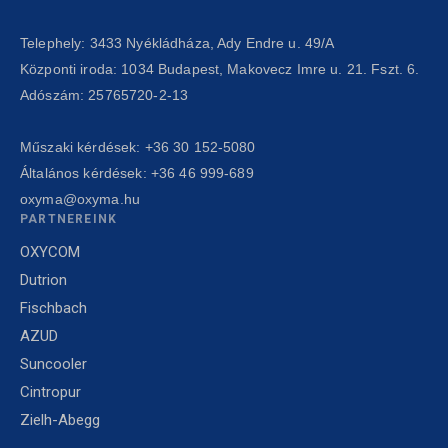
Telephely: 3433 Nyékládháza, Ady Endre u. 49/A
Központi iroda: 1034 Budapest, Makovecz Imre u. 21. Fszt. 6.
Adószám: 25765720-2-13
Műszaki kérdések:
+36 30 152-5080
Általános kérdések:
+36 46 999-689
oxyma@oxyma.hu
PARTNEREINK
OXYCOM
Dutrion
Fischbach
AZUD
Suncooler
Cintropur
Zielh-Abegg