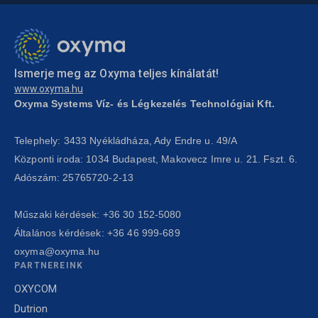
Ismerje meg az Oxyma teljes kínálatát!
www.oxyma.hu
Oxyma Systems Víz- és Légkezelés Technológiai Kft.
Telephely: 3433 Nyékládháza, Ady Endre u. 49/A
Központi iroda: 1034 Budapest, Makovecz Imre u. 21. Fszt. 6.
Adószám: 25765720-2-13
Műszaki kérdések:
+36 30 152-5080
Általános kérdések:
+36 46 999-689
oxyma@oxyma.hu
PARTNEREINK
OXYCOM
Dutrion