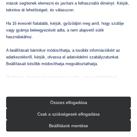
mások segítenek elemezni és javítani a felhasználói élményt. Kérjük,
tekintse át lehetőségeit, és válasszon.
Ha 16 évesnél fiatalabb, kérjük, győződjön meg arról, hogy szülője
vagy gyámja beleegyezését adta, a nem alapvető sütik
használatához.
A beállításait bármikor módosíthatja, a további információkért az
adatkezelésről, kérjük, olvassa el adatvédelmi szabályzatunkat.
Beállításait később módosíthatja megváltoztathatja.
Ne feledje, hogy ha bizonyos típusú sütik, vagy szolgáltatások
letiltása mellett dönt, az befolyásolhatja a webhely által nyújtott
élményét és az általunk kínált szolgáltatásokat.
Összes elfogadása
Alapvető
KOSÁRBA TESZEM
Az alapvető sütik és szolgáltatások biztosítják az oldal megfelelő
Csak a szükségesek elfogadása
In-Fluid SB-20 okos keverőtartály
In-F
működéséhez. Ezek a sütik és szolgáltatások a GDPR szerint nem
sziv
igénylik a felhasználó hozzájárulását.
390.600
Ft
-
307.559
Ft
Beállítások mentése
bruttó
nettó
Részletek megjelenítése
603
Statisztikai