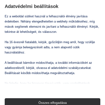
Company
Felületfertőtlenítés
Adatvédelmi beállítások
Légtér kezelés
Állatitatóvíz kezelés
Manifesto
Ez a weboldal sütiket használ a felhasználói élmény javítása
Öntözővíz kezelés
érdekében. Néhány elengedhetetlen a webhely működéséhez, míg
Services
mások segítenek elemezni és javítani a felhasználói élményt. Kérjük,
Mi az a klór-dioxid?
Portfolio
tekintse át lehetőségeit, és válasszon.
Klór-dioxid tudástár és GYIK
Contact
Klór-dioxid alkalmazása
Ha 16 évesnél fiatalabb, kérjük, győződjön meg arról, hogy szülője
Dutrion hatékonyság
vagy gyámja beleegyezését adta, a nem alapvető sütik
Headquarter
használatához.
Rólunk
A beállításait bármikor módosíthatja, a további információkért az
9876 Design Blvd,
adatkezelésről, kérjük, olvassa el adatvédelmi szabályzatunkat.
Suite 543, Beverly Hills,
Beállításait később módosíthatja megváltoztathatja.
CA 90212
Ne feledje, hogy ha bizonyos típusú sütik, vagy szolgáltatások
letiltása mellett dönt, az befolyásolhatja a webhely által nyújtott
Conversation
élményét és az általunk kínált szolgáltatásokat.
Összes elfogadása