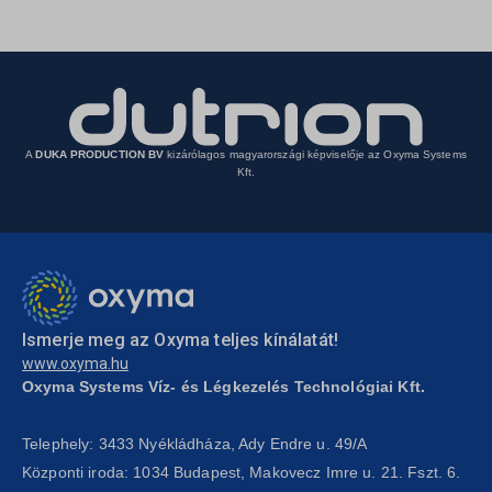
wp-settings-time-*
sbjs_udata
A
DUKA PRODUCTION BV
kizárólagos magyarországi képviselője az Oxyma Systems
Kft.
Ismerje meg az Oxyma teljes kínálatát!
www.oxyma.hu
Oxyma Systems Víz- és Légkezelés Technológiai Kft.
Telephely: 3433 Nyékládháza, Ady Endre u. 49/A
Központi iroda: 1034 Budapest, Makovecz Imre u. 21. Fszt. 6.