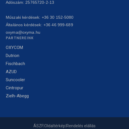
Adószám: 25765720-2-13
Műszaki kérdések:
+36 30 152-5080
Általános kérdések:
+36 46 999-689
oxyma@oxyma.hu
PARTNEREINK
OXYCOM
Dutrion
Fischbach
AZUD
Suncooler
Cintropur
Zielh-Abegg
ÁSZF
|
Oldaltérkép
|
Rendelés elállás