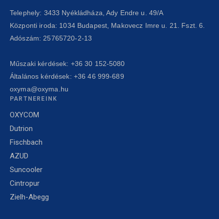
Telephely: 3433 Nyékládháza, Ady Endre u. 49/A
Központi iroda: 1034 Budapest, Makovecz Imre u. 21. Fszt. 6.
Adószám: 25765720-2-13
Műszaki kérdések:
+36 30 152-5080
Általános kérdések:
+36 46 999-689
oxyma@oxyma.hu
PARTNEREINK
OXYCOM
Dutrion
Fischbach
AZUD
Suncooler
Cintropur
Zielh-Abegg