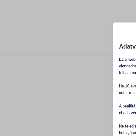
Adatv
Ez a webo
elengedhe
felhaszná
Ha 16 éve
adta, a n
A beállít
el adatvé
Ne feledj
befolyáso