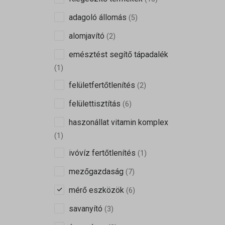
sbjs_se
wp-sett
adagoló állomás
(5)
sbjs_ud
wp-sett
alomjavító
(2)
emésztést segítő tápadalék
(1)
felületfertőtlenítés
(2)
felülettisztítás
(6)
haszonállat vitamin komplex
(1)
ivóvíz fertőtlenítés
(1)
mezőgazdaság
(7)
mérő eszközök
(6)
savanyító
(3)