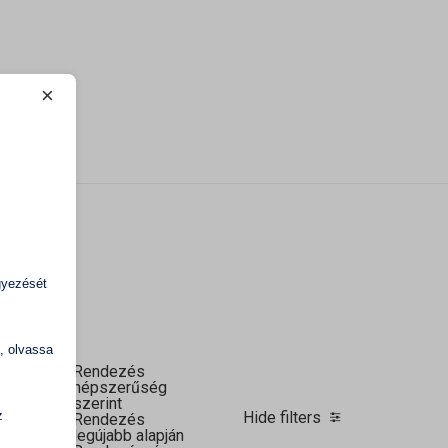
×
gyezését
k, olvassa
Rendezés
népszerűség
szerint
z
és
Hide filters
Rendezés
legújabb alapján
.