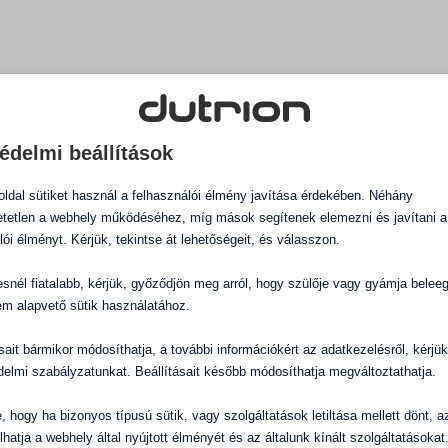
Tartályok,
víztározók
Textilipar
Biofilm
eltávolítás
édelmi beállítások
ldal sütiket használ a felhasználói élmény javítása érdekében. Néhány
tetlen a webhely működéséhez, míg mások segítenek elemezni és javítani a
lói élményt. Kérjük, tekintse át lehetőségeit, és válasszon.
snél fiatalabb, kérjük, győződjön meg arról, hogy szülője vagy gyámja belee
em alapvető sütik használatához.
ásait bármikor módosíthatja, a további információkért az adatkezelésről, kérjü
delmi szabályzatunkat. Beállításait később módosíthatja megváltoztathatja.
e, hogy ha bizonyos típusú sütik, vagy szolgáltatások letiltása mellett dönt, a
Mind a(z) 6 találat megjelenítve
Alapértelmezett rendez
lhatja a webhely által nyújtott élményét és az általunk kínált szolgáltatásokat