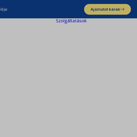
Ajánlatot kérek
lője
Szolgáltatások