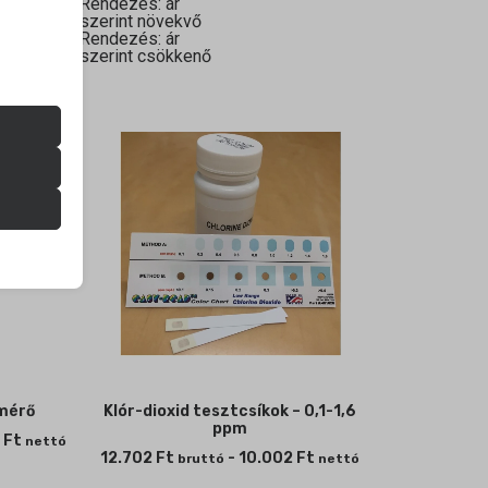
Rendezés: ár
szerint növekvő
Rendezés: ár
szerint csökkenő
zek a
k
atba
ek nem
 mérő
Klór-dioxid tesztcsíkok – 0,1-1,6
ppm
4
Ft
nettó
12.702
Ft
-
10.002
Ft
bruttó
nettó