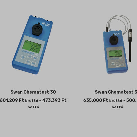
ssion
ings-*
ata
ings-time-*
Swan Chematest 30
Swan Chematest 
601.209
Ft
-
473.393
Ft
635.080
Ft
-
500
bruttó
bruttó
nettó
nettó