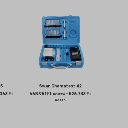
35
Swan Chematest 42
.063
Ft
668.951
Ft
-
526.733
Ft
bruttó
nettó