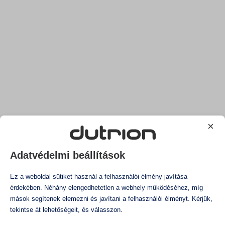
Felület fertőtlenítés és tisztítás
Ipari parkok, ipari csarnokok
Italipari fertőtlenítés
Ízmegsemmisítés
Kórházak, irodaházak, közületi intézmények
Laborok
DutriRock 20kg
DutriRock 5kg
Légtér fertőtlenítés
110.681
Ft
-
33.702
Ft
-
bruttó
bruttó
Palack- és dobozfertőtlenítés
87.150
Ft
26.537
Ft
nettó
nettó
Párásító rendszerek
Szagmegsemmisítés
Szállodák, hotelek
Zöldségek és gyümölcsök tárolása
×
Egyéb ipari technológiák biológiai kezelése
Borászat
Adatvédelmi beállítások
Emulzió kezelés
Erőművek
Ez a weboldal sütiket használ a felhasználói élmény javítása
Élelmiszeripar
érdekében. Néhány elengedhetetlen a webhely működéséhez, míg
Építőipar
mások segítenek elemezni és javítani a felhasználói élményt. Kérjük,
Fehérítés
tekintse át lehetőségeit, és válasszon.
Festőipar
Fordított ozmózisos vízkezelő rendszerek