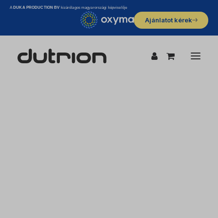
A
DUKA PRODUCTION BV
kizárólagos magyarországi képviselője
Ajánlatot kérek
Gyártói információk
Felelősségvállalás
Vízkezelés
Állat itatóvíz kezelés
HMV rendszerek
Ivóvízkezelés
Növénytermesztés és öntözéstechnika
Show filters
Szennyvízkezelés
Technológiai vízkezelés
Uszodák, fürdők, jacuzzik
Felület fertőtlenítés és légtér kezelés
Bevásárlóközpontok